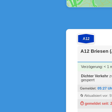
A12
A12 Briesen 
Verzögerung: < 1 
Dichter Verkehr
zw
gesperrt
Gemeldet:
05:27 Uh
🔄 Aktualisiert vor:
⏱ gemeldet seit: 