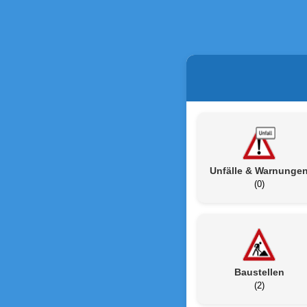
Unfälle & Warnunge
(0)
Baustellen
(2)