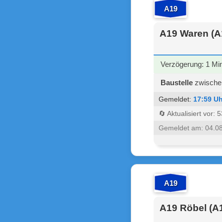
A19
A19 Waren (A
Verzögerung: 1 Mi
Baustelle
zwischen
Gemeldet:
17:59 Uh
🔄 Aktualisiert vor:
Gemeldet am: 04.0
A19
A19 Röbel (A1