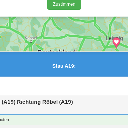
Zustimmen
Stau A19:
 (A19) Richtung Röbel (A19)
nuten