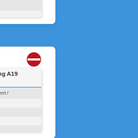
ung A19
rrt /