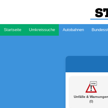
Startseite
Umkreissuche
Autobahnen
Bundess
Unfälle & Warnunge
(0)