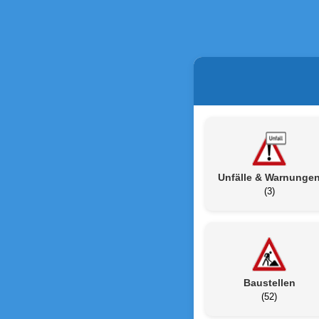
Unfälle & Warnunge
(3)
Baustellen
(52)