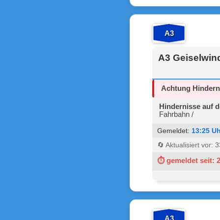
A3
A3 Geiselwind
Achtung Hindern
Hindernisse auf 
Fahrbahn /
Gemeldet:
13:25 Uh
🔄 Aktualisiert vor:
⏱ gemeldet seit: 
A3