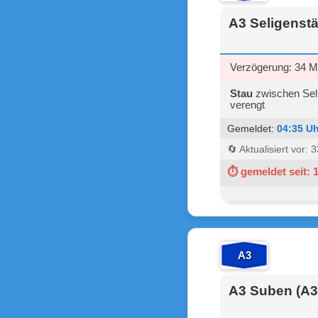
A3 Seligenstä
Verzögerung: 34 M
Stau
zwischen Seli
verengt
Gemeldet:
04:35 Uh
🔄 Aktualisiert vor:
⏱ gemeldet seit: 
A3
A3 Suben (A3