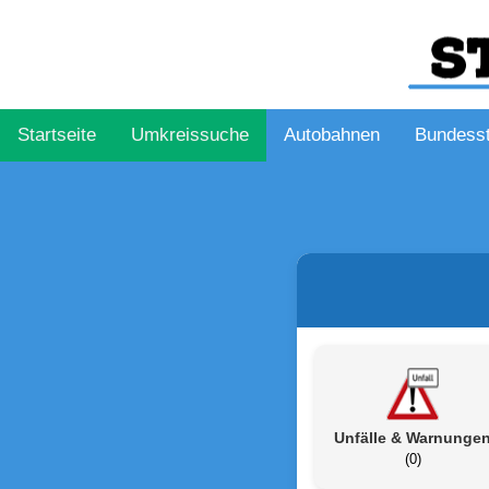
Startseite
Umkreissuche
Autobahnen
Bundess
Unfälle & Warnunge
(0)