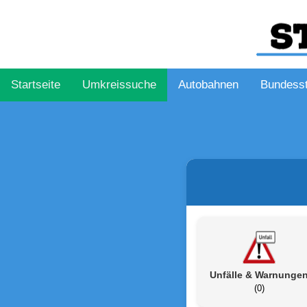
Startseite
Umkreissuche
Autobahnen
Bundess
Unfälle & Warnunge
(0)