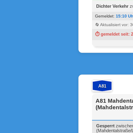
Dichter Verkehr
zw
Gemeldet:
15:10 Uh
🔄 Aktualisiert vor:
⏱ gemeldet seit: 
A81
A81 Mahdental
(Mahdentalst
Gesperrt
zwischen
(Mahdentalstraße/L