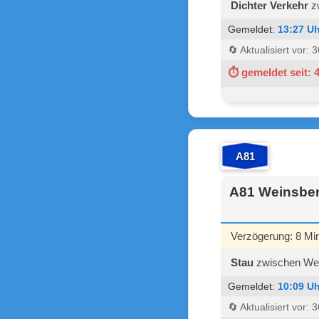
Dichter Verkehr
zw
Gemeldet:
13:27 Uh
🔄 Aktualisiert vor:
⏱ gemeldet seit: 
A81
A81 Weinsber
Verzögerung: 8 Mi
Stau
zwischen Wein
Gemeldet:
10:09 Uh
🔄 Aktualisiert vor: