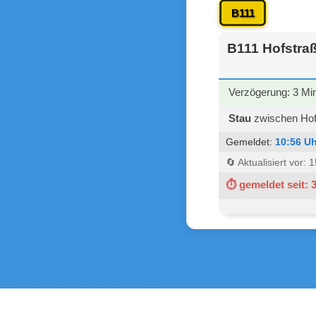
B111
B111 Hofstra
Verzögerung: 3 Mi
Stau
zwischen Hof
Gemeldet:
10:56 Uh
🔄 Aktualisiert vor:
⏱ gemeldet seit: 
Zurück zu den Verkehrsmeldungen