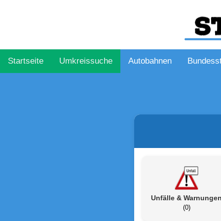
Startseite
Umkreissuche
Autobahnen
Bundess
Unfälle & Warnunge
(0)