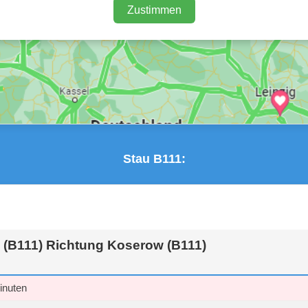
Zustimmen
Stau B111:
 (B111) Richtung Koserow (B111)
inuten