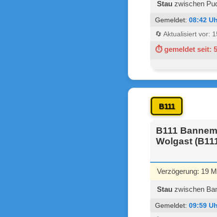
Stau
zwischen Pud
Gemeldet:
08:42 Uh
🔄 Aktualisiert vor:
⏱ gemeldet seit: 
B111
B111 Bannemin
Wolgast (B11
Verzögerung: 19 M
Stau
zwischen Bann
Gemeldet:
09:59 Uh