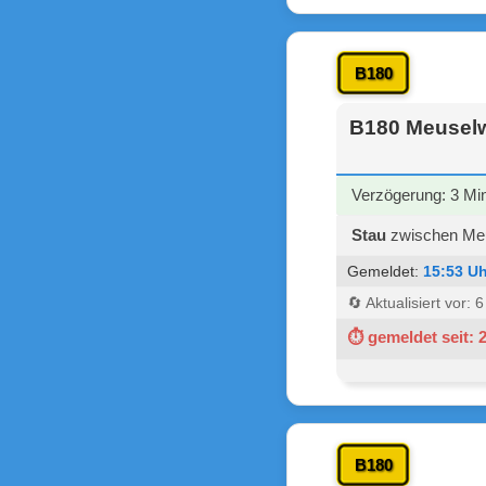
B180
B180 Meuselwi
Verzögerung: 3 Mi
Stau
zwischen Meus
Gemeldet:
15:53 Uh
🔄 Aktualisiert vor: 
⏱ gemeldet seit: 
B180