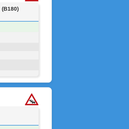
 (B180)