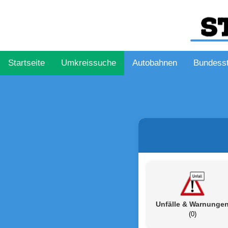
Startseite
Umkreissuche
Autobahnen
Bundess
Unfälle & Warnunge
(0)