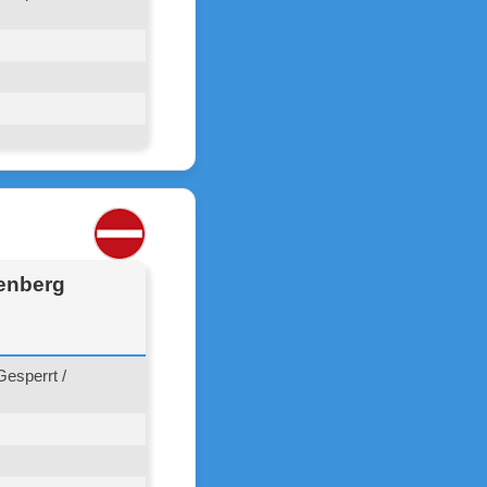
fenberg
esperrt /