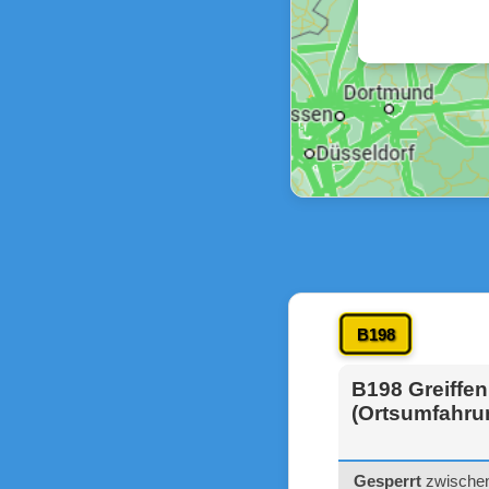
B198
B198 Greiffen
(Ortsumfahru
Gesperrt
zwischen