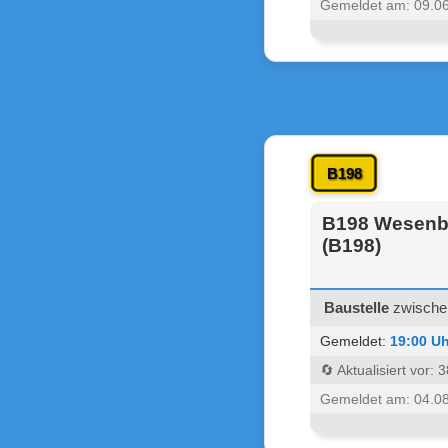
Gemeldet am: 09.0
B198
B198 Wesenbe
(B198)
Baustelle
zwischen
Gemeldet:
19:00 Uh
🔄 Aktualisiert vor:
Gemeldet am: 04.0