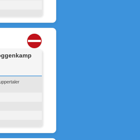
 Roggenkamp
ppertaler