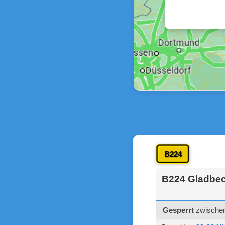
B224
B224 Gladbec
Gesperrt
zwischen