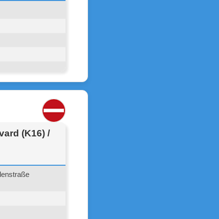
ard (K16) /
lenstraße