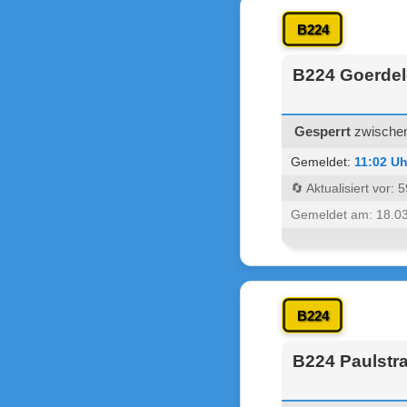
B224
B224 Goerdel
Gesperrt
zwischen
Gemeldet:
11:02 Uh
🔄 Aktualisiert vor:
Gemeldet am: 18.0
B224
B224 Paulstr