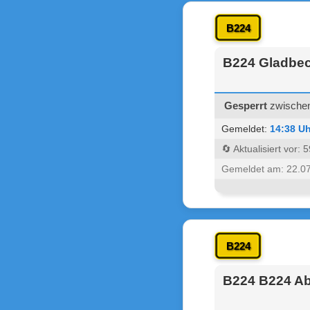
B224
B224 Gladbec
Gesperrt
zwischen
Gemeldet:
14:38 Uh
🔄 Aktualisiert vor:
Gemeldet am: 22.0
B224
B224 B224 Ab