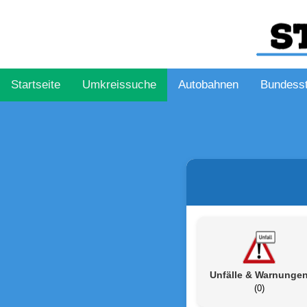
Startseite
Umkreissuche
Autobahnen
Bundess
Unfälle & Warnunge
(0)