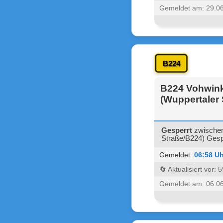
Gemeldet am: 29.0
B224
B224 Vohwink
(Wuppertaler 
Gesperrt
zwischen
Straße/B224) Gespe
Gemeldet:
06:58 Uh
🔄 Aktualisiert vor:
Gemeldet am: 06.0