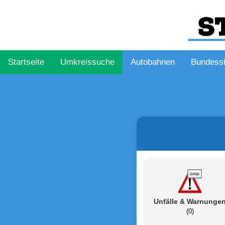
Startseite
Umkreissuche
Autobahnen
Bundess
Unfälle & Warnunge
(0)