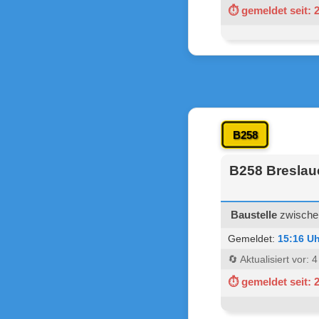
⏱ gemeldet seit: 
B258
B258 Breslaue
Baustelle
zwischen
Gemeldet:
15:16 Uh
🔄 Aktualisiert vor: 
⏱ gemeldet seit: 