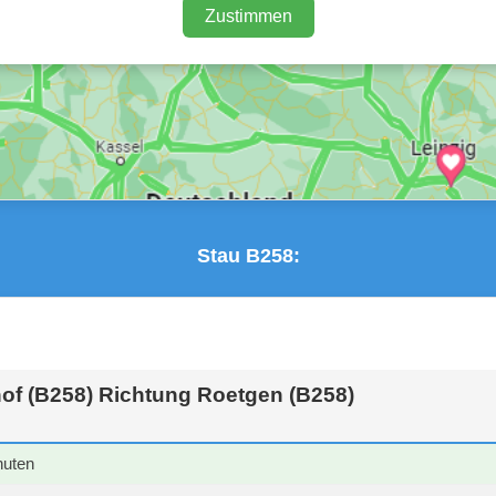
Zustimmen
Stau B258:
of (B258) Richtung Roetgen (B258)
nuten