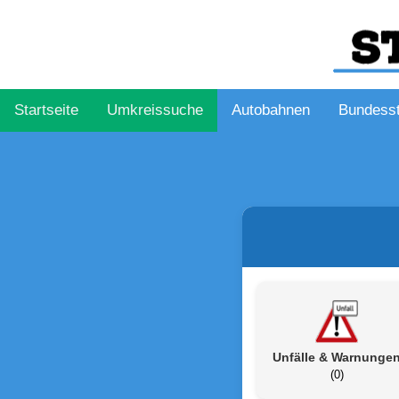
Startseite
Umkreissuche
Autobahnen
Bundess
Unfälle & Warnunge
(0)