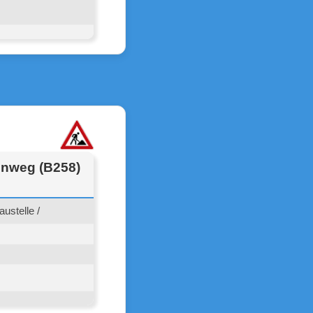
einweg (B258)
ustelle /