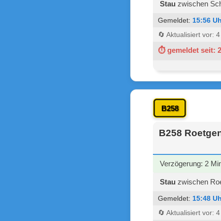
Stau
zwischen Schm
Gemeldet:
15:56 Uh
🔄 Aktualisiert vor: 
⏱ gemeldet seit: 
B258
B258 Roetgen
Verzögerung: 2 Mi
Stau
zwischen Roe
Gemeldet:
15:48 Uh
🔄 Aktualisiert vor: 