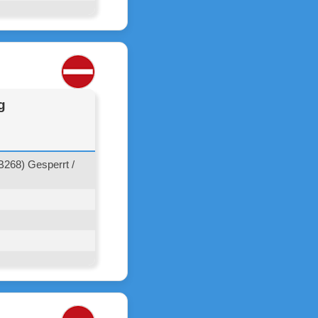
g
268) Gesperrt /