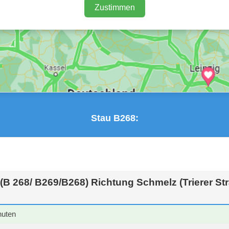
Zustimmen
Stau B268:
B 268/ B269/B268) Richtung Schmelz (Trierer St
nuten