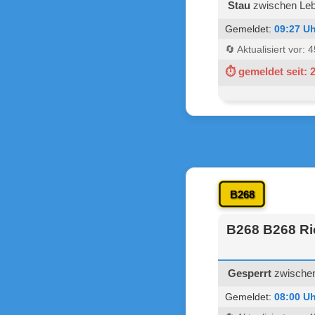
Stau
zwischen Leba
Gemeldet:
09:27 Uh
🔄 Aktualisiert vor:
⏱ gemeldet seit: 
B268
B268 B268 Ri
Gesperrt
zwischen
Gemeldet:
08:00 Uh