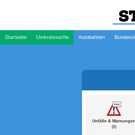
Startseite
Umkreissuche
Autobahnen
Bundess
Unfälle & Warnunge
(0)