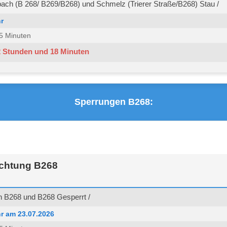
ch (B 268/ B269/B268) und Schmelz (Trierer Straße/B268) Stau /
r
 45 Minuten
2 Stunden und 18 Minuten
Sperrungen B268:
chtung B268
 B268 und B268 Gesperrt /
r am 23.07.2026