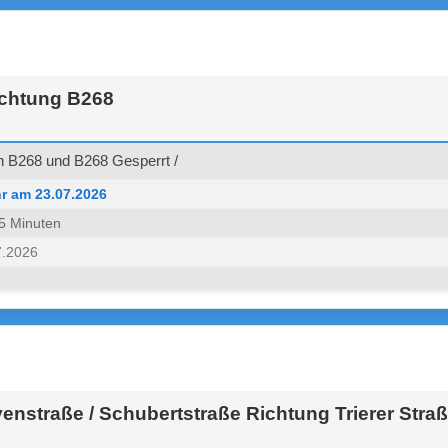
chtung B268
 B268 und B268 Gesperrt /
r am 23.07.2026
 45 Minuten
7.2026
nstraße / Schubertstraße Richtung Trierer Straß