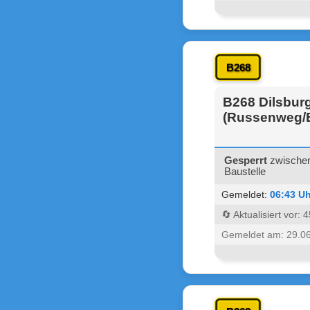
B268
B268 Dilsbur
(Russenweg/
Gesperrt
zwischen
Baustelle
Gemeldet:
06:43 Uh
🔄 Aktualisiert vor:
Gemeldet am: 29.0