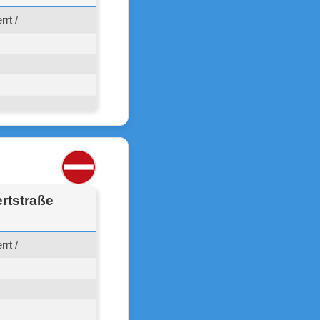
rt /
rtstraße
rt /