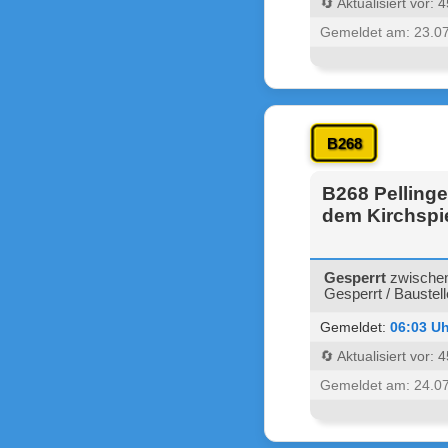
🔄 Aktualisiert vor:
Gemeldet am: 23.0
B268
B268 Pellinge
dem Kirchspi
Gesperrt
zwischen 
Gesperrt / Baustell
Gemeldet:
06:03 Uh
🔄 Aktualisiert vor:
Gemeldet am: 24.0