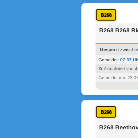
B268
B268 B268 Ri
Gesperrt
zwischen
Gemeldet:
07:37 Uh
🔄 Aktualisiert vor:
Gemeldet am: 23.0
B268
B268 Beethove