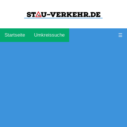
Startseite
Umkreissuche
☰