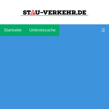
Startseite
Umkreissuche
☰