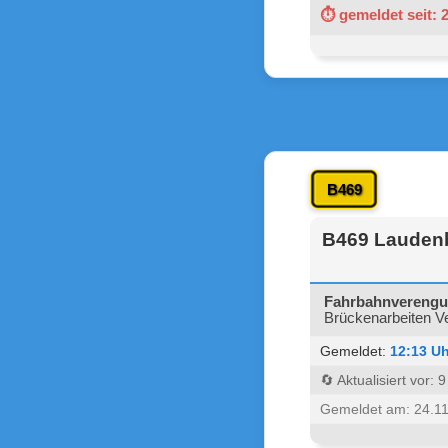
⏱ gemeldet seit: 
B469
B469 Laudenb
Fahrbahnvereng
Brückenarbeiten Ve
Gemeldet:
12:13 Uh
🔄 Aktualisiert vor: 
Gemeldet am: 24.1