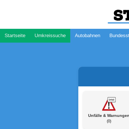
Startseite
Umkreissuche
Autobahnen
Bundess
Unfälle & Warnunge
(0)