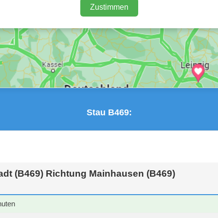
Zustimmen
Stau B469:
adt (B469) Richtung Mainhausen (B469)
nuten