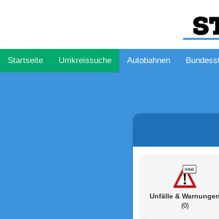
Startseite
Umkreissuche
Autobahnen
Bundess
Unfälle & Warnunge
(0)