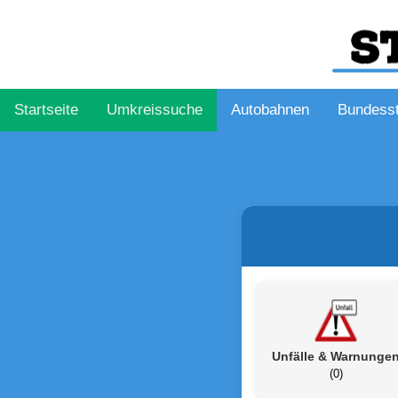
Startseite
Umkreissuche
Autobahnen
Bundess
Unfälle & Warnunge
(0)