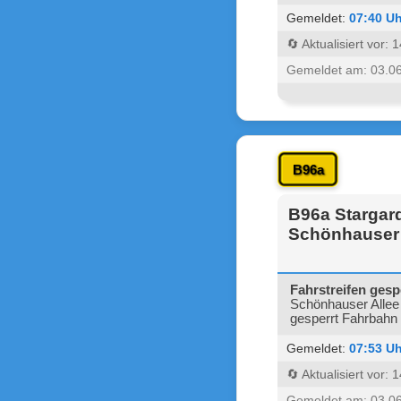
Gemeldet:
07:40 Uh
🔄 Aktualisiert vor:
Gemeldet am: 03.0
B96a
B96a Stargard
Schönhauser A
Fahrstreifen gesp
Schönhauser Allee 
gesperrt Fahrbahn 
Gemeldet:
07:53 Uh
🔄 Aktualisiert vor:
Gemeldet am: 03.0