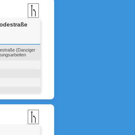
rodestraße
estraße (Danziger
ltungsarbeiten