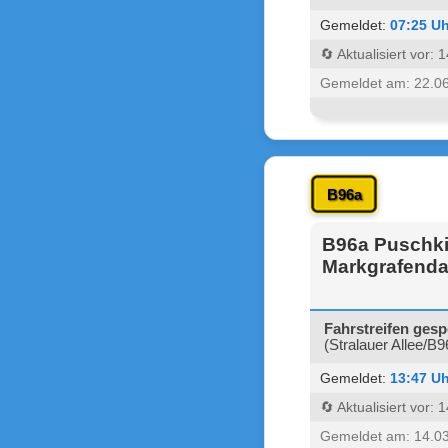
Gemeldet:
07:25 Uh
🔄 Aktualisiert vor:
Gemeldet am: 22.0
B96a
B96a Puschkin
Markgrafenda
Fahrstreifen gesp
(Stralauer Allee/B
Gemeldet:
13:47 Uh
🔄 Aktualisiert vor:
Gemeldet am: 14.0