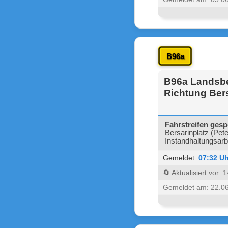
B96a
B96a Landsber
Richtung Bers
Fahrstreifen gesp
Bersarinplatz (Pet
Instandhaltungsarb
Gemeldet:
07:32 Uh
🔄 Aktualisiert vor:
Gemeldet am: 22.0