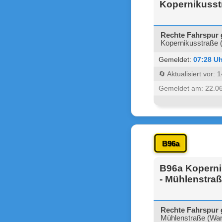
Kopernikusst
Rechte Fahrspur 
Kopernikusstraße 
Gemeldet:
07:28 Uh
🔄 Aktualisiert vor:
Gemeldet am: 22.0
B96a
B96a Kopernik
- Mühlenstra
Rechte Fahrspur 
Mühlenstraße (War