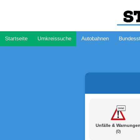
Startseite
Umkreissuche
Autobahnen
Bundess
Unfälle & Warnunge
(0)