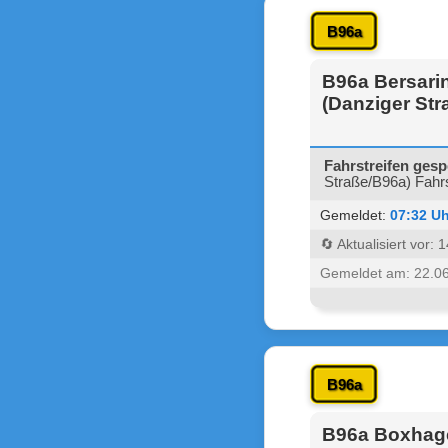
B96a
B96a Bersarin
(Danziger Str
Fahrstreifen gesp
Straße/B96a) Fahrs
Gemeldet:
07:32 Uh
🔄 Aktualisiert vor:
Gemeldet am: 22.0
B96a
B96a Boxhage