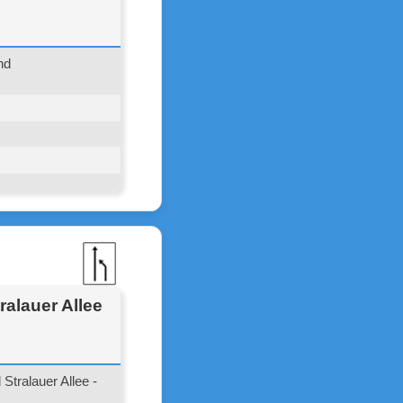
nd
alauer Allee
tralauer Allee -