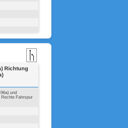
a) Richtung
a)
B96a) und
/ Rechte Fahrspur