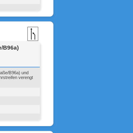
e/B96a)
raße/B96a) und
rstreifen verengt