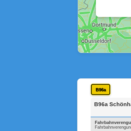
B96a
B96a Schönhau
Fahrbahnvereng
Fahrbahnverengung